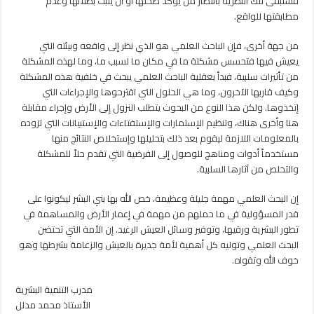
فستبقى تلك النظرية بانتظار من يؤكد صحتها أو أن يثبت بطلانها وعدم
مطابقتها للواقع.
من جهة أخرى، فإن الباحث العلمي هو الذي نظر إلى واقعه وبيئته التي
يعيش فيها فتحسس مشكلة ما في مكان ما لسبب ما، وما لهذه المشكلة
من تأثيرات سلبية، فبدأ بعقلية الباحث العلمي يبحث في خلفية هذه المشكلة
وكيف قاربها الآخرون، وما هي الحلول التي اقترحوها والإجراءات التي
إتخذوها. ولكن هذا النوع من البحوث يتطلب النزول إلى الأرض وإجراء مقابلة
هنا وأخرى هناك، وتنظيم الإستمارات والإستفتاءات والإستبيانات التي تزوده
بالمعلومات اللازمة ليقوم بعد ذلك بتحليلها وإستخلاص النتائج منها
مستخدماً أدوات ومناهج للوصول إلى الفرضية التي تقدم حلاً للمشكلة
والتخلص من آثارها السلبية.
إن البحث العلمي مهمة جليلة وعظيمة، خص الله بها بني البشر ليكونوا على
قدر المسؤولية في ما حملهم من مهمة في إعمار الأرض والمساهمة في
تطور البشرية ورقيها، وتوفير وسائل العيش الرغيد. إن الأمة التي تحتضن
البحث العلمي وتوليه كل أهمية لأمة جديرة بالعيش والزعامة بشرطها وهو
خوف الله وتقواه.
مدرب التنمية البشرية
الأستاذ محمد مدلل