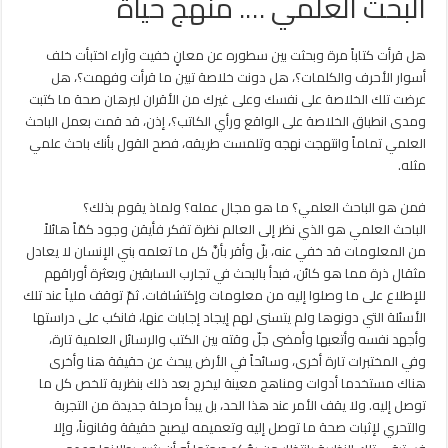
البحث العلمي …. منهج حياة
لإعلاناتكم في وكالة أنباء العاصفة العربية الإتصال على:962474ــ70ــ00961
هل قرأت كتاباً مرة وبحثت بين سطوره عن معانٍ خفيت وآراء اختبأت خلف
منهجية الوكالة : وكالة وطنية ، لا ننتَمي لِأي لونٍ طائِفي ، أو تيارٍ سياسي مُعين ، ولنا رأيُنا
أسوار الأحرف والكلمات؟،
هل دونت خلاصة تبين ما قرأت وفهمت؟، هل
رؤية الوكالة : (الدعوة لثورة ثقافية فنية واجتماعية ، بإعادةِ إحياء القيم والأخلاق الحمي
عرضت تلك الخلاصة على نفسك وعلى غيرك من الأقران لبرهان صحة ما كتبت
ومدى انطباق الخلاصة على الواقع ورأي الكاتب؟، إذن، قد قمت بعمل الباحث
وكالة أنباء العاصفة العربية تعودُ بطلةٍ مُميزة
العلمي تماماً وانتهجت نهجه وتلمست طريقه، فصح القول بأنك باحث علمي
العاصفة تهب من جديد
مثله.
فمن هو الباحث العلمي؟ ما هو مجال عمله؟ ولماذ يقوم بذلك؟
الباحث العلمي هو الذي نظر إلى العالم نظرة تفكر فأيقن وجود كمّاً هائلاً
من المعلومات قد خفي عنه، بلّ وأقر بأنَّ كل ما تعلمه بني الإنسان لا يعادل
مثقال ذرة مما هو كائن، فبدأ بالبحث في تجارب السابقين وبعثرة أوراقهم
للإطلاع على ما وصلوا إليه من معلومات وإكتشافات. ثمّ توقف ملياً عند تلك
الأسئلة التي دونوها ولم يتسنى لهم إيجاد إجابات عنها، فانكب على دراستها
وأجهد نفسه وأتعبها وأمضى جلّ وقته بين الكتب والرسائل العلمية تارة،
وفي المختبرات تارة أخرى، وسائحاً في الأرض يبحث عن حقيقة هنا وأخرى
هناك مستخدما أدوات ومناهج معينة ليخرج بعد ذلك بنظرية تلخص كل ما
توصل إليه. ولا يقف الأمر عند هذا الحد، بل يبدأ مرحلة جديدة من التجربة
والتحري لإثبات صحة ما توصل إليه وتعميمه ليصبح حقيقة وقانوناً، وإلا