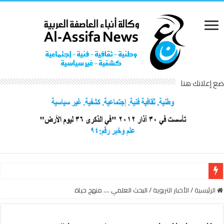
ضع إعلانك هنا
تابعو صفحتنا عبرَ الفيسبوك: https://www.facebook.com/alAssifanews/
الرئيسية
/
الأخبار التربوية
/
البحث العلمي …. منهج حياة
للتواصل وإرسال الأخبار والمقالات الصُحفية: alassifanews@gmail.com
جديد وكالة أنباء العاصفة العربية : تغطية وتصوير فوتو وفيديو ومونتاج بأسعارٍ خاصة