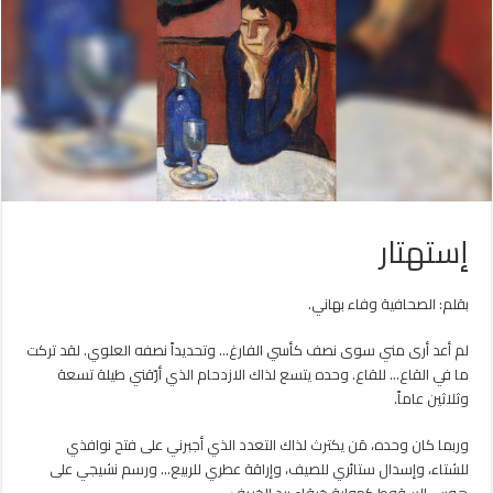
إستهتار
بقلم: الصحافية وفاء بهاني.
لم أعد أرى مني سوى نصف كأسي الفارغ… وتحديداً نصفه العلوي. لقد تركت
ما في القاع… للقاع. وحده يتسع لذاك الازدحام الذي أرّقني طيلة تسعة
وثلاثين عاماً.
وربما كان وحده، مَن يكترث لذاك التعدد الذي أجبرني على فتح نوافذي
للشتاء، وإسدال ستائري للصيف، وإراقة عطري للربيع… ورسم نشيجي على
هوس السقوط كهواية خرقاء بيد الخريف.