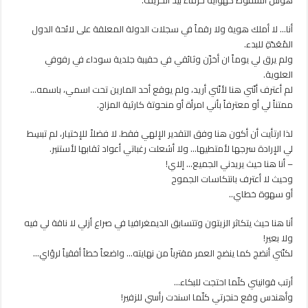
أنا… لا أملك هوية ولا رقماً في سجلات الدولة المعلقة على لائحة الدول
المُعَدّةِ للبدء.
ولم يرق لي يوماً ان أخزّن وثائقي في حقيبة جلدية سوداء في رفوفي
العلوية.
لم أعترف أنّني هنا لأنّني أريد، ولم يوقع أحد المارين تحت اسمي، باسمه…
ممتناً لي أو معترفاً بأني امرأة أو منحوتة كارثية المزاج.
لذا ارتأيت أن أكون هنا وفق التقدير الإلهي فقط. لا فضلاً للإختيار، لم تبسِط
لي الإرادة سرجها لأمتطيها… ولا أشعلت رغباتي أعواد ثقابها لأستنير.
– أنا هنا حيث يريدني الجميع… إلاي!
وحيث لا أعترف بانتكاسات الجموح
أو سهوة خطاي..
أنا هنا حيث يتكاثر الزيتون وتتسابق الديمغرافيا في صراع أزلي لا ناقة لي فيه
ولا بعير!
لكنّني أنضج كما ينضج العمر مقترباً من نهايته… واضعاً خطاً أفقياً لرؤاي…
أرتب قوانيني كلّما احتجت للبكاء…
وأهندس وقع حنجرتي كلّما اسندت رأسي للزفير!