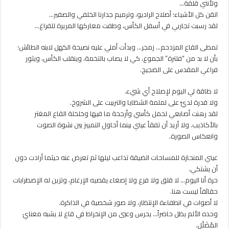
ولأنني قلقة…
اتقن كل الأشياء؛ أصلاح الراديو، وترميم جدارنا الخلفي والصفير…
لقد رسبت تجاربي في أسفل الكأس، وطفت معاركها المريرة للفراغ…
تمطى القاع المزدحم… زمجر… وبدأت أملي عليه نصيحة الكهل لابنه الطائش؛
بأن لا بد من “فلترة” الجموع، كي لا يصاب بالتخمة، وينقلب الكأس، ويثور
فراغي المقدس على الضجيج.
لا طاقة لي اليوم لإصلاح أي شيء.
ولا قدرة لديَّ على لملمة الشظايا والتربيت على الشروخ.
لقد رهنت أصابعي لحمل كأسي وأرجحة ما فيها وخلخلة القاع المغتر
بالأكاذيب. ولا أريد أن تفقأ عيني بينما أحاول التمييز بين نشوة الصوت
وانعكاس الصورة.
عيني المنحازة للمساحات الضيقة تداعب ليلها ثم تعرض عنه حيثما أرادت دون
أن يشتكي.
حرة أنا اليوم… لا قلق ولا فزع ولا إصغاء يقصيه الإرغام، وتزين له الإضطرابات
حقائقاً ليست هنا.
لا أصوات في انطفاءة الإنتظار، ولا صور شخصية في الذاكرة.
وحده الألم يظل حاضراً… يحرس وعيي من الإنخراط في قاع لا يشبه معنايَ
المُضَلّل.