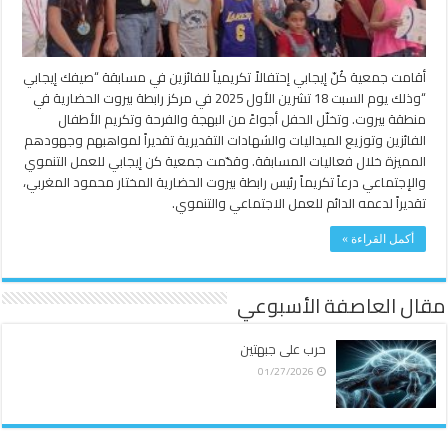
أقامت جمعية كُنّ إيجابي إحتفالاً تكريمياً للفائزين في مسابقة “صيفك إيجابي
“وذلك يوم السبت 18 تشرين الأول 2025 في مركز رابطة بيروت الحضارية في
منطقة بيروت. وتخلّل الحفل أجواءً من البهجة والفرحة وتكريم الأطفال
الفائزين وتوزيع الميداليات والشهادات التقديرية تقديراً لمواهبهم وجهودهم
المميزة خلال فعاليات المسابقة. وقدّمت جمعية كن إيجابي للعمل التنموي
والإجتماعي درعاً تكريماً رئيس رابطة بيروت الحضارية المختار محمود المغربي،
تقديراً لدعمه الدائم للعمل الاجتماعي والتنموي.
أكمل القراءة »
مقال العاصفة الأسبوعي
حرب على جبهتين
01/27/2026