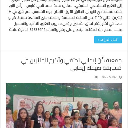
إلى التغيير المجتمعي الحقيقي. المكان: قاعة أحمد ناجي فارس – رأس النبع،
خلف مسجد ذي النورين، الطابق الأول. الزمان: يوم الخميس الموافق في ١٣
تشرين الثاني ٢٠٢٥، من الساعة الخامسة والنصف حتى السابعة مساءً. كونوا
معنا في لقاءٍ يفتح آفاق التمكين ويُضيء دروب التغيير. للتأكيد والتسجيل
بسبب محدودية المقاعد الإتصال على رقم واتساب 81839542 الدعوة عامة
أكمل القراءة »
جمعية كُنّ إيجابي تحتفي وتُكرم الفائزين في
مُسابقة صيفك إيجابي
10/22/2025