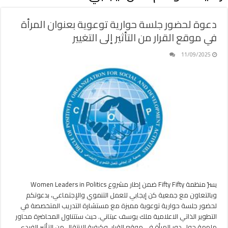
دعوة لحضور جلسة حوارية توعوية بعنوان المرأة
في موقع القرار من التأثير إلى التغيير
11/09/2025
يسرّ منظمة Fifty Fifty ضمن إطار مشروع Women Leaders in Politics
وبالتعاون مع جمعية كن إيجابي للعمل التنموي والإجتماعي، بدعوتكم
لحضور جلسة حوارية توعوية مميزة مع مستشارة التدريب المتخصصة في
التطوير الذاتي الاعلامية ملك يوسف عيتاني. حيث ستتناول المحاضرة محاور
ملهمة حول دور المرأة في موقع القرار، وكيفية الإنتقال من التأثير الفردي